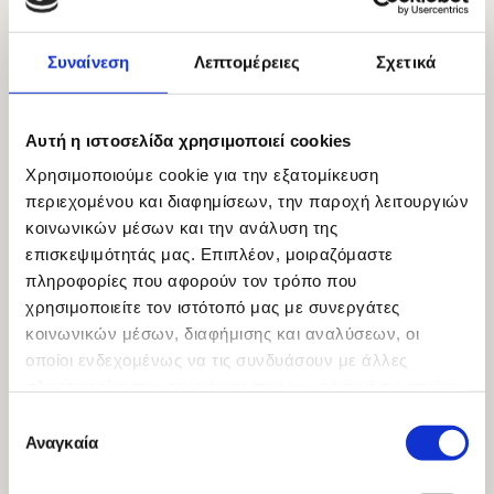
κατασκευών
, σύμφωνα με την κείμενη
νομοθεσία.
Συναίνεση
Λεπτομέρειες
Σχετικά
Αυτή η ιστοσελίδα χρησιμοποιεί cookies
Χρησιμοποιούμε cookie για την εξατομίκευση
περιεχομένου και διαφημίσεων, την παροχή λειτουργιών
κοινωνικών μέσων και την ανάλυση της
επισκεψιμότητάς μας. Επιπλέον, μοιραζόμαστε
πληροφορίες που αφορούν τον τρόπο που
χρησιμοποιείτε τον ιστότοπό μας με συνεργάτες
κοινωνικών μέσων, διαφήμισης και αναλύσεων, οι
οποίοι ενδεχομένως να τις συνδυάσουν με άλλες
πληροφορίες που τους έχετε παραχωρήσει ή τις οποίες
έχουν συλλέξει σε σχέση με την από μέρους σας χρήση
Επιλογή
των υπηρεσιών τους.
Αναγκαία
συγκατάθεσης