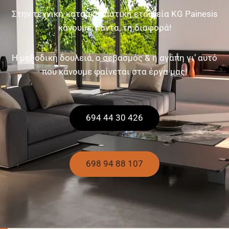
Στην τεχνική-κατασκευαστική εταιρεία KG Painesis
κάνουμε, πάντα, τη διαφορά!
Η μεθοδική δουλειά, ο σεβασμός & η αγάπη γι’ αυτό
που κάνουμε φαίνεται στα έργα μας!
694 44 30 426
698 94 88 107