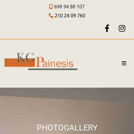
698 94 88 107

210 24 09 760

PHOTOGALLERY