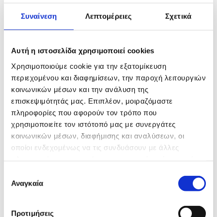
Συναίνεση
Λεπτομέρειες
Σχετικά
Αυτή η ιστοσελίδα χρησιμοποιεί cookies
ΖΩΓΡΑΦΟΥ
Χρησιμοποιούμε cookie για την εξατομίκευση
περιεχομένου και διαφημίσεων, την παροχή λειτουργιών
κοινωνικών μέσων και την ανάλυση της
επισκεψιμότητάς μας. Επιπλέον, μοιραζόμαστε
πληροφορίες που αφορούν τον τρόπο που
χρησιμοποιείτε τον ιστότοπό μας με συνεργάτες
κοινωνικών μέσων, διαφήμισης και αναλύσεων, οι
οποίοι ενδεχομένως να τις συνδυάσουν με άλλες
πληροφορίες που τους έχετε παραχωρήσει ή τις οποίες
έχουν συλλέξει σε σχέση με την από μέρους σας χρήση
Επιλογή
των υπηρεσιών τους.
Αναγκαία
συγκατάθεσης
Προτιμήσεις