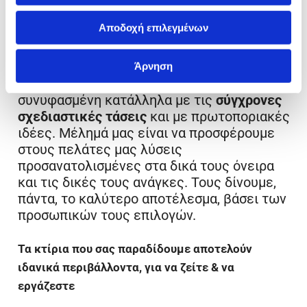
Αποδοχή επιλεγμένων
Στην
KG Painesis
συνεχίζουμε δυναμικά την
πορεία μας με τον ίδιο ζήλο σε κάθε project
και, πάντα, με αγάπη γι’ αυτό που κάνουμε.
Άρνηση
Οδηγός μας είναι η δημιουργικότητα
,
συνυφασμένη κατάλληλα με τις
σύγχρονες
σχεδιαστικές τάσεις
και με πρωτοποριακές
ιδέες. Μέλημά μας είναι να προσφέρουμε
στους πελάτες μας λύσεις
προσανατολισμένες στα δικά τους όνειρα
και τις δικές τους ανάγκες. Τους δίνουμε,
πάντα, το καλύτερο αποτέλεσμα, βάσει των
προσωπικών τους επιλογών.
Τα κτίρια που σας παραδίδουμε αποτελούν
ιδανικά περιβάλλοντα, για να ζείτε & να
εργάζεστε