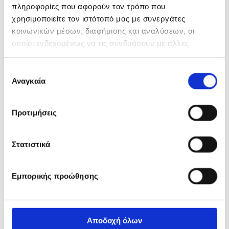
πληροφορίες που αφορούν τον τρόπο που
χρησιμοποιείτε τον ιστότοπό μας με συνεργάτες
κοινωνικών μέσων, διαφήμισης και αναλύσεων, οι
οποίοι ενδεχομένως να τις συνδυάσουν με άλλες
πληροφορίες που τους έχετε παραχωρήσει ή τις οποίες
έχουν συλλέξει σε σχέση με την από μέρους σας χρήση
Επιλογή
των υπηρεσιών τους.
Αναγκαία
συγκατάθεσης
Προτιμήσεις
Στατιστικά
Εμπορικής προώθησης
Αποδοχή όλων