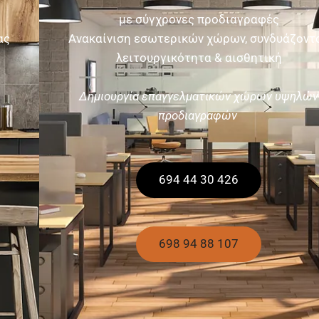
με σύγχρονες προδιαγραφές
Ανακαίνιση εσωτερικών χώρων, συνδυάζοντας
λειτουργικότητα & αισθητική
Δημιουργία επαγγελματικών χώρων υψηλών
προδιαγραφών
694 44 30 426
698 94 88 107